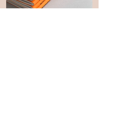
< Předchozí
Další >